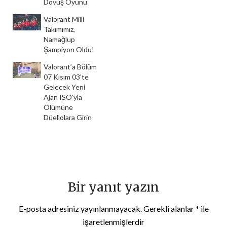
Dövüş Oyunu
Valorant Milli
Takımımız,
Namağlup
Şampiyon Oldu!
Valorant’a Bölüm
07 Kısım 03’te
Gelecek Yeni
Ajan ISO’yla
Ölümüne
Düellolara Girin
Bir yanıt yazın
E-posta adresiniz yayınlanmayacak.
Gerekli alanlar
*
ile
işaretlenmişlerdir