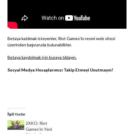
Betaya katılmak isteyenler, Riot Games’in resmi web sitesi
üzerinden başvuruda bulunabilirler.
Betaya kaydolmak için buraya tıklayın.
Sosyal Medya Hesaplarımızı Takip Etmeyi Unutmayın!
Instagram
X
Facebook
İlgili Yazılar
2XKO: Riot
Games’in Yeni