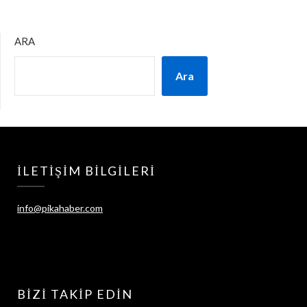
ARA
Ara
İLETIŞIM BILGILERI
info@pikahaber.com
BIZI TAKIP EDIN