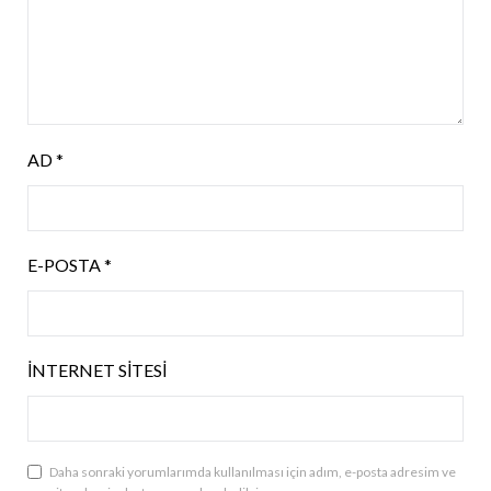
AD
*
E-POSTA
*
İNTERNET SITESI
Daha sonraki yorumlarımda kullanılması için adım, e-posta adresim ve