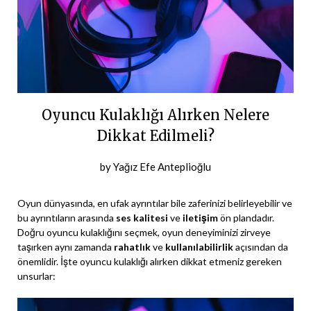
Oyuncu Kulaklığı Alırken Nelere
Dikkat Edilmeli?
Posted
by
Yağız Efe Anteplioğlu
on
10
Oyun dünyasında, en ufak ayrıntılar bile zaferinizi belirleyebilir ve
Haziran
bu ayrıntıların arasında
ses kalitesi
ve
iletişim
ön plandadır.
Doğru oyuncu kulaklığını seçmek, oyun deneyiminizi zirveye
2024
taşırken aynı zamanda
rahatlık
ve
kullanılabilirlik
açısından da
önemlidir. İşte oyuncu kulaklığı alırken dikkat etmeniz gereken
unsurlar: