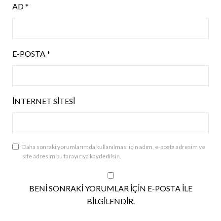
AD
*
E-POSTA
*
İNTERNET SITESI
Daha sonraki yorumlarımda kullanılması için adım, e-posta adresim ve
site adresim bu tarayıcıya kaydedilsin.
BENI SONRAKI YORUMLAR IÇIN E-POSTA ILE
BILGILENDIR.