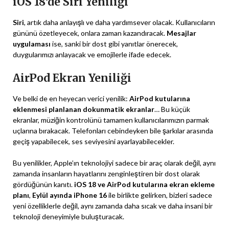
iOS 18’de Siri Yeniliği
Siri
, artık daha anlayışlı ve daha yardımsever olacak. Kullanıcıların
gününü özetleyecek, onlara zaman kazandıracak.
Mesajlar
uygulaması
ise, sanki bir dost gibi yanıtlar önerecek,
duygularımızı anlayacak ve emojilerle ifade edecek.
AirPod Ekran Yeniliği
Ve belki de en heyecan verici yenilik:
AirPod kutularına
eklenmesi planlanan dokunmatik ekranlar
… Bu küçük
ekranlar, müziğin kontrolünü tamamen kullanıcılarımızın parmak
uçlarına bırakacak. Telefonları cebindeyken bile şarkılar arasında
geçiş yapabilecek, ses seviyesini ayarlayabilecekler.
Bu yenilikler, Apple’ın teknolojiyi sadece bir araç olarak değil, aynı
zamanda insanların hayatlarını zenginleştiren bir dost olarak
gördüğünün kanıtı.
iOS 18 ve AirPod kutularına ekran ekleme
planı
,
Eylül ayında iPhone 16
ile birlikte gelirken, bizleri sadece
yeni özelliklerle değil, aynı zamanda daha sıcak ve daha insani bir
teknoloji deneyimiyle buluşturacak.