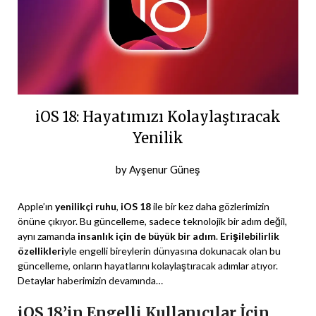
iOS 18: Hayatımızı Kolaylaştıracak
Yenilik
Posted
by
Ayşenur Güneş
on
8
Apple’ın
yenilikçi ruhu
,
iOS 18
ile bir kez daha gözlerimizin
Haziran
önüne çıkıyor. Bu güncelleme, sadece teknolojik bir adım değil,
aynı zamanda
insanlık için de büyük bir adım
.
Erişilebilirlik
2024
özellikleri
yle engelli bireylerin dünyasına dokunacak olan bu
güncelleme, onların hayatlarını kolaylaştıracak adımlar atıyor.
Detaylar haberimizin devamında…
iOS 18’in Engelli Kullanıcılar İçin