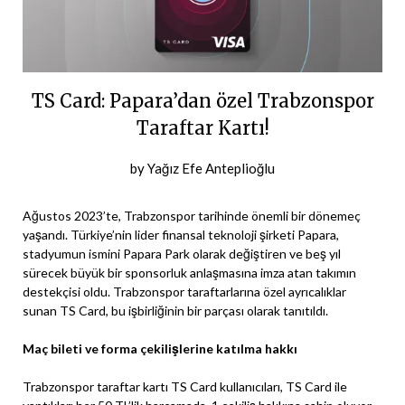
TS Card: Papara’dan özel Trabzonspor
Taraftar Kartı!
Posted
by
Yağız Efe Anteplioğlu
on
19
Ağustos 2023’te, Trabzonspor tarihinde önemli bir dönemeç
Aralık
yaşandı. Türkiye’nin lider finansal teknoloji şirketi Papara,
stadyumun ismini Papara Park olarak değiştiren ve beş yıl
2023
sürecek büyük bir sponsorluk anlaşmasına imza atan takımın
destekçisi oldu. Trabzonspor taraftarlarına özel ayrıcalıklar
sunan TS Card, bu işbirliğinin bir parçası olarak tanıtıldı.
Maç bileti ve forma çekilişlerine katılma hakkı
Trabzonspor taraftar kartı TS Card kullanıcıları, TS Card ile