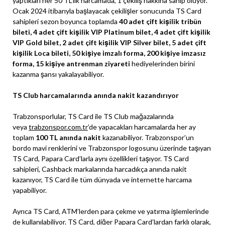
yaptıkları her 50 TL’lik harcamada, 1 çekiliş hakkına sahip oluyor.
Ocak 2024 itibarıyla başlayacak çekilişler sonucunda TS Card
sahipleri sezon boyunca toplamda
40 adet çift kişilik tribün
bileti, 4 adet çift kişilik VIP Platinum bilet, 4 adet çift kişilik
VIP Gold bilet, 2 adet çift kişilik VIP Silver bilet, 5 adet çift
kişilik Loca bileti, 50 kişiye imzalı forma, 200 kişiye imzasız
forma, 15 kişiye antrenman ziyareti
hediyelerinden birini
kazanma şansı yakalayabiliyor.
TS Club harcamalarında anında nakit kazandırıyor
Trabzonsporlular, TS Card ile TS Club mağazalarında
veya
trabzonspor.com.tr
’de yapacakları harcamalarda her ay
toplam
100 TL anında nakit
kazanabiliyor. Trabzonspor’un
bordo mavi renklerini ve Trabzonspor logosunu üzerinde taşıyan
TS Card, Papara Card’larla aynı özellikleri taşıyor. TS Card
sahipleri, Cashback markalarında harcadıkça anında nakit
kazanıyor, TS Card ile tüm dünyada ve internette harcama
yapabiliyor.
Ayrıca TS Card, ATM’lerden para çekme ve yatırma işlemlerinde
de kullanılabiliyor. TS Card, diğer Papara Card’lardan farklı olarak,