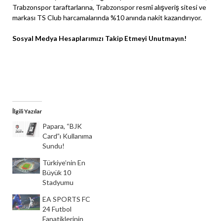
Trabzonspor taraftarlarına, Trabzonspor resmî alışveriş sitesi ve
markası TS Club harcamalarında %10 anında nakit kazandırıyor.
Sosyal Medya Hesaplarımızı Takip Etmeyi Unutmayın!
Instagram
Facebook
X
İlgili Yazılar
Papara, “BJK
Card”ı Kullanıma
Sundu!
Türkiye’nin En
Büyük 10
Stadyumu
EA SPORTS FC
24 Futbol
Fanatiklerinin