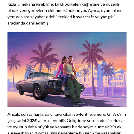
fazla iç mekana girebilme, farklı bölgeleri keşfetme ve düzenli
olarak yeni görevlerin eklenmesi bulunuyor. Ayrıca, oyuncuların
yeni adalara seyahat edebilecekleri
hovercraft
ve
yat
gibi
araçlar da dahil edilmiş.
Ancak, son zamanlarda ortaya çıkan söylentilere göre, GTA 6’nın
çıkış tarihi
2026
‘ya ertelenebilir. Geliştirme sürecindeki zorluklar
ve oyunun daha büyük ve kapsamlı bir deneyim sunmak için ek
süreye ihtiyaç duyması gibi nedenlerle bu gecikme yaşanabilir.