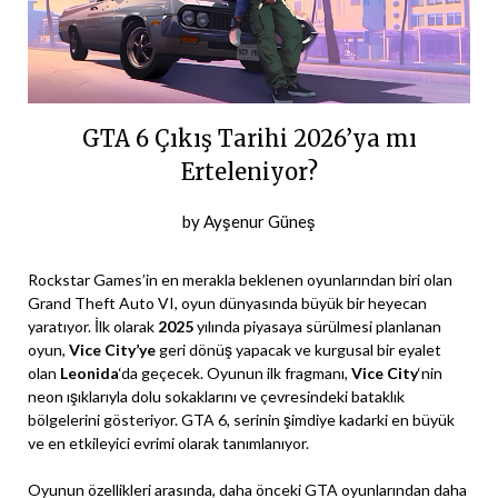
GTA 6 Çıkış Tarihi 2026’ya mı
Erteleniyor?
Posted
by
Ayşenur Güneş
on
23
Rockstar Games’in en merakla beklenen oyunlarından biri olan
Mart
Grand Theft Auto VI, oyun dünyasında büyük bir heyecan
yaratıyor. İlk olarak
2025
yılında piyasaya sürülmesi planlanan
2024
oyun,
Vice City’ye
geri dönüş yapacak ve kurgusal bir eyalet
olan
Leonida
‘da geçecek. Oyunun ilk fragmanı,
Vice City
‘nin
neon ışıklarıyla dolu sokaklarını ve çevresindeki bataklık
bölgelerini gösteriyor. GTA 6, serinin şimdiye kadarki en büyük
ve en etkileyici evrimi olarak tanımlanıyor.
Oyunun özellikleri arasında, daha önceki GTA oyunlarından daha