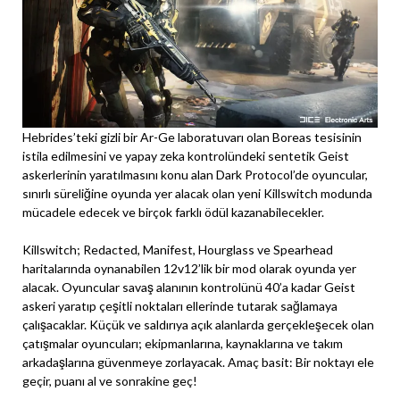
Hebrides’teki gizli bir Ar-Ge laboratuvarı olan Boreas tesisinin
istila edilmesini ve yapay zeka kontrolündeki sentetik Geist
askerlerinin yaratılmasını konu alan Dark Protocol’de oyuncular,
sınırlı süreliğine oyunda yer alacak olan yeni Killswitch modunda
mücadele edecek ve birçok farklı ödül kazanabilecekler.
Killswitch; Redacted, Manifest, Hourglass ve Spearhead
haritalarında oynanabilen 12v12’lik bir mod olarak oyunda yer
alacak. Oyuncular savaş alanının kontrolünü 40’a kadar Geist
askeri yaratıp çeşitli noktaları ellerinde tutarak sağlamaya
çalışacaklar. Küçük ve saldırıya açık alanlarda gerçekleşecek olan
çatışmalar oyuncuları; ekipmanlarına, kaynaklarına ve takım
arkadaşlarına güvenmeye zorlayacak. Amaç basit: Bir noktayı ele
geçir, puanı al ve sonrakine geç!