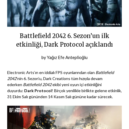
Battlefield 2042 6. Sezon’un ilk
etkinliği, Dark Protocol açıklandı
Posted
by
Yağız Efe Anteplioğlu
on
27
Electronic Arts’ın en iddialı FPS oyunlarından olan
Battlefield
Ekim
2042
’nin 6. Sezon’u, Dark Creations tüm hızıyla devam
ederken
Battlefield 2042
ekibi yeni oyun içi etkinliğini
2023
duyurdu:
Dark Protocol
! Birçok yenilikle birlikte gelene etkinlik,
31 Ekim Salı gününden 14 Kasım Salı gününe kadar sürecek.