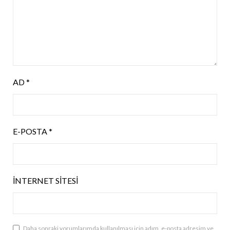
AD
*
E-POSTA
*
İNTERNET SITESI
Daha sonraki yorumlarımda kullanılması için adım, e-posta adresim ve