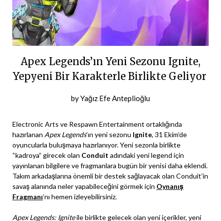
Apex Legends’ın Yeni Sezonu Ignite,
Yepyeni Bir Karakterle Birlikte Geliyor
Posted
by
Yağız Efe Anteplioğlu
on
28
Electronic Arts ve Respawn Entertainment ortaklığında
Ekim
hazırlanan
Apex Legends
’ın yeni sezonu
Ignite
, 31 Ekim’de
oyuncularla buluşmaya hazırlanıyor. Yeni sezonla birlikte
2023
“kadroya” girecek olan
Conduit
adındaki yeni legend için
yayınlanan bilgilere ve fragmanlara bugün bir yenisi daha eklendi.
Takım arkadaşlarına önemli bir destek sağlayacak olan Conduit’in
savaş alanında neler yapabileceğini görmek için
Oynanış
Fragmanı
’nı hemen izleyebilirsiniz.
Apex Legends: Ignite
ile birlikte gelecek olan yeni içerikler, yeni