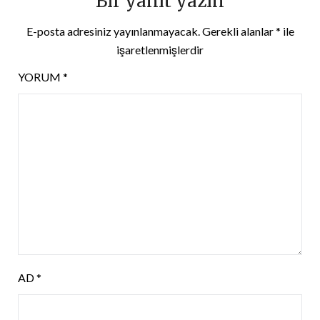
Bir yanıt yazın
E-posta adresiniz yayınlanmayacak.
Gerekli alanlar
*
ile
işaretlenmişlerdir
YORUM
*
AD
*