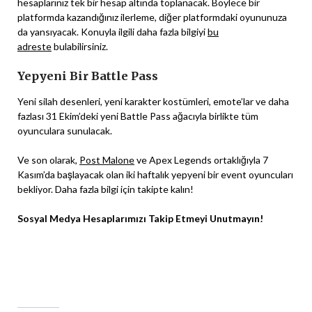
hesaplarınız tek bir hesap altında toplanacak. Böylece bir
platformda kazandığınız ilerleme, diğer platformdaki oyununuza
da yansıyacak. Konuyla ilgili daha fazla bilgiyi
bu
adreste
bulabilirsiniz.
Yepyeni Bir Battle Pass
Yeni silah desenleri, yeni karakter kostümleri, emote’lar ve daha
fazlası 31 Ekim’deki yeni Battle Pass ağacıyla birlikte tüm
oyunculara sunulacak.
Ve son olarak,
Post Malone
ve Apex Legends ortaklığıyla 7
Kasım’da başlayacak olan iki haftalık yepyeni bir event oyuncuları
bekliyor. Daha fazla bilgi için takipte kalın!
Sosyal Medya Hesaplarımızı Takip Etmeyi Unutmayın!
Instagram
Facebook
X