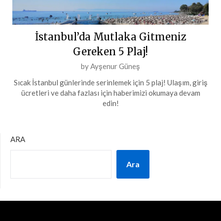
İstanbul’da Mutlaka Gitmeniz
Gereken 5 Plaj!
Posted
by
Ayşenur Güneş
on
Sıcak İstanbul günlerinde serinlemek için 5 plaj! Ulaşım, giriş
4
ücretleri ve daha fazlası için haberimizi okumaya devam
Temmuz
edin!
2024
ARA
Ara