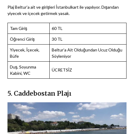
Plaj Beltur’a ait ve girişleri İstanbulkart ile yapılıyor. Dışarıdan
yiyecek ve içecek getirmek yasak.
Tam Giriş
60 TL
Öğrenci Giriş
30 TL
Yiyecek, İçecek,
Beltur’a Ait Olduğundan Ucuz Olduğu
Büfe
Söyleniyor
Duş, Soyunma
ÜCRETSİZ
Kabini, WC
5. Caddebostan Plajı