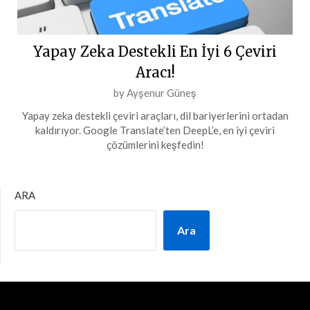
Yapay Zeka Destekli En İyi 6 Çeviri
Aracı!
Posted
by
Ayşenur Güneş
on
Yapay zeka destekli çeviri araçları, dil bariyerlerini ortadan
21
kaldırıyor. Google Translate’ten DeepL’e, en iyi çeviri
Ağustos
çözümlerini keşfedin!
2024
ARA
Ara