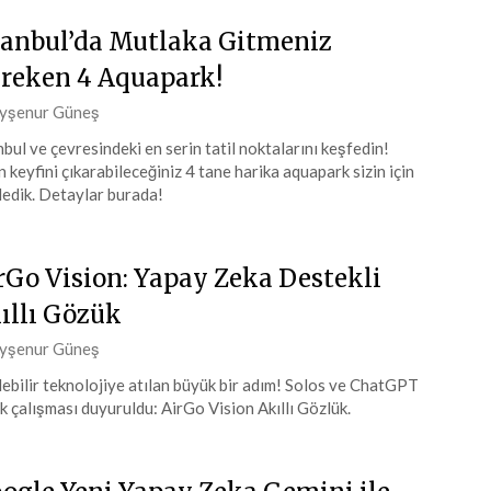
tanbul’da Mutlaka Gitmeniz
reken 4 Aquapark!
ted
yşenur Güneş
nbul ve çevresindeki en serin tatil noktalarını keşfedin!
n keyfini çıkarabileceğiniz 4 tane harika aquapark sizin için
muz
ledik. Detaylar burada!
4
rGo Vision: Yapay Zeka Destekli
ıllı Gözük
ted
yşenur Güneş
lebilir teknolojiye atılan büyük bir adım! Solos ve ChatGPT
k çalışması duyuruldu: AirGo Vision Akıllı Gözlük.
muz
4