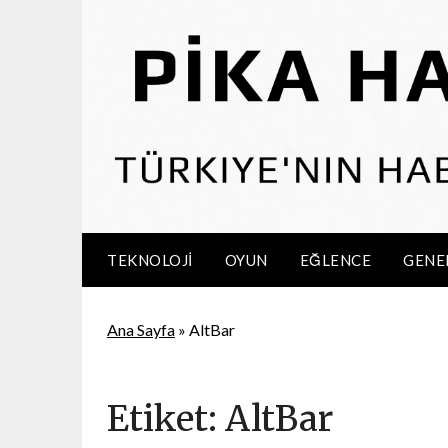
Skip
to
content
TEKNOLOJI
OYUN
EĞLENCE
GENE
Ana Sayfa
»
AltBar
Etiket:
AltBar