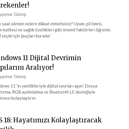
rekenler!
ted
yşenur Güneş
lı saat alırken nelere dikkat etmelisiniz? Uyum, pil ömrü,
n kalitesi ve sağlık özellikleri gibi önemli faktörleri öğrenin.
iran
l seçim için ipuçları burada!
4
ndows 11 Dijital Devrimin
pılarını Aralıyor!
ted
yşenur Güneş
ows 11 ‘in yenilikleriyle dijital sınırları aşın! Dosya
ştırma, RGB aydınlatma ve Bluetooth LE desteğiyle
iran
tınızı kolaylaştırın.
4
S 18: Hayatımızı Kolaylaştıracak