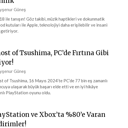
nilik
ted
yşenur Güneş
18 ile tanışın! Göz takibi, müzik haptikleri ve dokunmatik
od kutuları ile Apple, teknolojiyi daha erişilebilir ve insani
iran
 getiriyor.
4
ost of Tsushima, PC’de Fırtına Gibi
iyor!
ted
yşenur Güneş
t of Tsushima, 16 Mayıs 2024’te PC’de 77 bin eş zamanlı
cuya ulaşarak büyük başarı elde etti ve en iyi hikâye
ıs
nlı PlayStation oyunu oldu.
4
ayStation ve Xbox’ta %80’e Varan
dirimler!