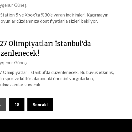
ted
yşenur Güneş
Station 5 ve Xbox’ta %80’e varan indirimler! Kaçırmayın,
 oyunlar cüzdanınıza dost fiyatlarla sizleri bekliyor.
ıs
4
27 Olimpiyatları İstanbul’da
zenlenecek!
ted
yşenur Güneş
 Olimpiyatları İstanbul’da düzenlenecek.. Bu büyük etkinlik,
in spor ve kültür alanındaki önemini vurgularken,
ıs
ulmaz anılar sunacak.
4
…
18
Sonraki