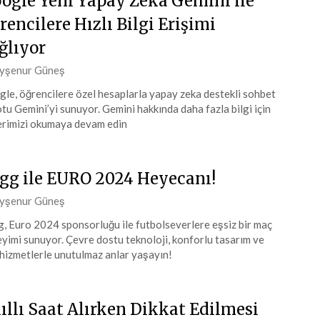
ogle Yeni Yapay Zeka Gemini ile
rencilere Hızlı Bilgi Erişimi
ğlıyor
ted
yşenur Güneş
le, öğrencilere özel hesaplarla yapay zeka destekli sohbet
tu Gemini’yi sunuyor. Gemini hakkında daha fazla bilgi için
muz
rimizi okumaya devam edin
4
gg ile EURO 2024 Heyecanı!
ted
yşenur Güneş
, Euro 2024 sponsorluğu ile futbolseverlere eşsiz bir maç
yimi sunuyor. Çevre dostu teknoloji, konforlu tasarım ve
iran
hizmetlerle unutulmaz anlar yaşayın!
4
ıllı Saat Alırken Dikkat Edilmesi