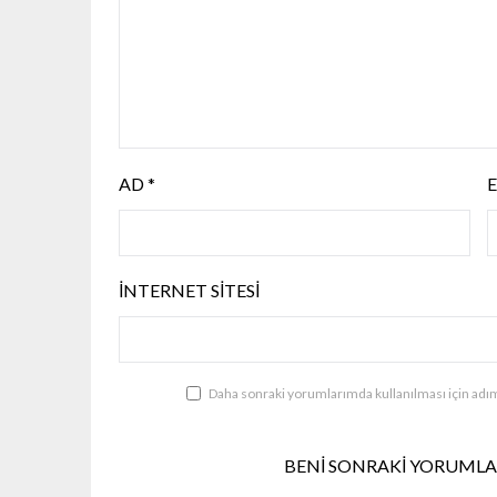
AD
*
İNTERNET SITESI
Daha sonraki yorumlarımda kullanılması için adım
BENI SONRAKI YORUMLAR 