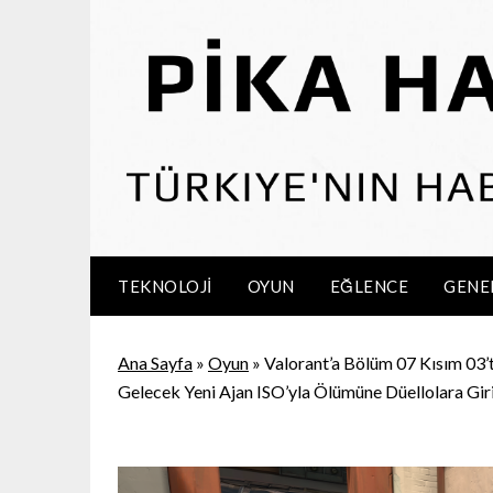
Skip
to
content
TEKNOLOJI
OYUN
EĞLENCE
GENE
Ana Sayfa
»
Oyun
»
Valorant’a Bölüm 07 Kısım 03’
Gelecek Yeni Ajan ISO’yla Ölümüne Düellolara Gir