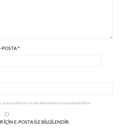
E-POSTA
*
, e-posta adresim ve site adresim bu tarayıcıya kaydedilsin.
IÇIN E-POSTA ILE BILGILENDIR.