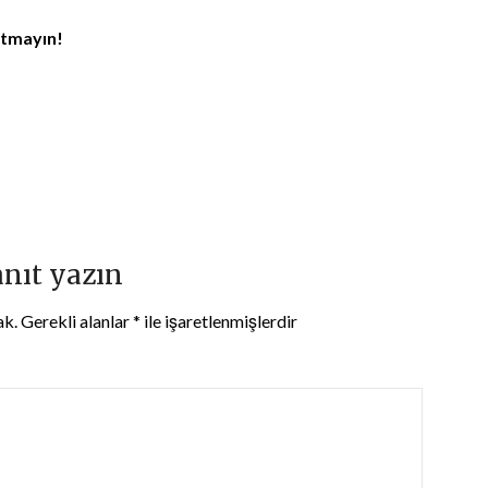
utmayın!
anıt yazın
ak.
Gerekli alanlar
*
ile işaretlenmişlerdir