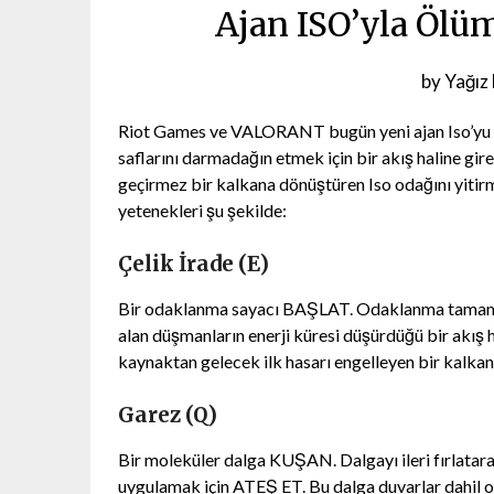
Ajan ISO’yla Ölü
Posted
by
Yağız
on
Riot Games ve VALORANT bugün yeni ajan Iso’yu oyu
20
saflarını darmadağın etmek için bir akış haline gir
Ekim
geçirmez bir kalkana dönüştüren Iso odağını yitirm
2023
yetenekleri şu şekilde:
Çelik İrade (E)
Bir odaklanma sayacı BAŞLAT. Odaklanma tamaml
alan düşmanların enerji küresi düşürdüğü bir akış h
kaynaktan gelecek ilk hasarı engelleyen bir kalkan
Garez (Q)
Bir moleküler dalga KUŞAN. Dalgayı ileri fırlat
uygulamak için ATEŞ ET. Bu dalga duvarlar dahil ol