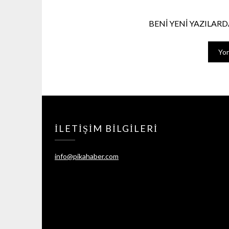
BENI YENI YAZILARDA
İLETIŞIM BILGILERI
info@pikahaber.com