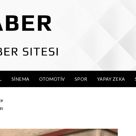
L
SINEMA
OTOMOTIV
SPOR
YAPAY ZEKA
te
in