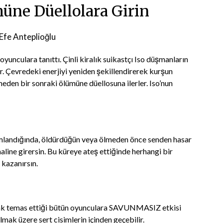
müne Düellolara Girin
 Efe Anteplioğlu
nculara tanıttı. Çinli kiralık suikastçı Iso düşmanların
er. Çevredeki enerjiyi yeniden şekillendirerek kurşun
eden bir sonraki ölümüne düellosuna ilerler. Iso’nun
andığında, öldürdüğün veya ölmeden önce senden hasar
aline girersin. Bu küreye ateş ettiğinde herhangi bir
 kazanırsın.
arak temas ettiği bütün oyunculara SAVUNMASIZ etkisi
mak üzere sert cisimlerin içinden geçebilir.