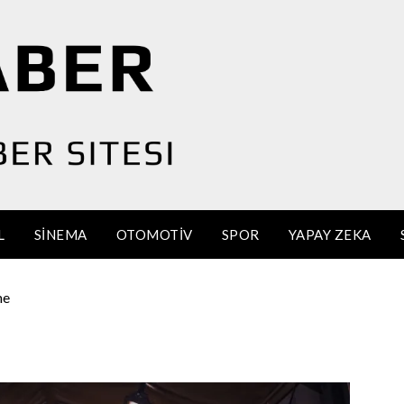
L
SINEMA
OTOMOTIV
SPOR
YAPAY ZEKA
me