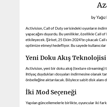
Az
Posted
by
Yağız
on
Activision, Call of Duty serisindeki oyunların indi
18
yapacağını duyurdu. Bu yenilikler, özellikle Call 
Ağustos
etkileyecek. Şirket, 25 Ekim 2024’te çıkacak Call
2024
optimize etmeyi hedefliyor. Bu sayede kullanıcılar 
Yeni Doku Akış Teknolojisi
Activision, yeni bir doku akış (texture streaming) 
ihtiyaç duydukları dosyaları indirmesine olanak tanı
önbelleğine aktarılacak. Böylece sabit disk alanı d
İki Mod Seçeneği
Yapılan güncellemelerle birlikte, oyuncular iki far