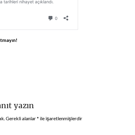
utmayın!
anıt yazın
ak.
Gerekli alanlar
*
ile işaretlenmişlerdir