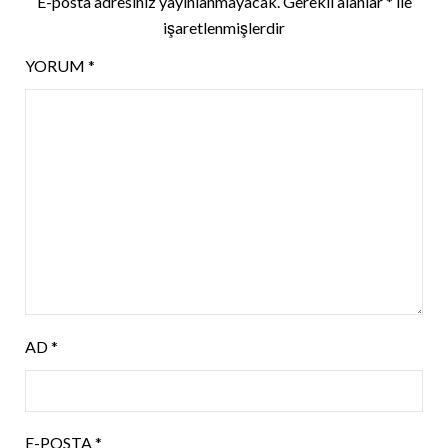
E-posta adresiniz yayınlanmayacak.
Gerekli alanlar
*
ile
işaretlenmişlerdir
YORUM
*
AD
*
E-POSTA
*