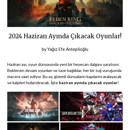
2024 Haziran Ayında Çıkacak Oyunlar!
Posted
by
Yağız Efe Anteplioğlu
on
14
Haziran ayı, oyun dünyasında yeni bir heyecan dalgası yaratıyor.
Mayıs
Beklenen devam oyunları ve taze başlıklar, her bir tuş vuruşunda
macera vaat ediyor. Bu ay, gizemli dünyaların kapılarını aralayacak
2024
ve kalpleri hızlandıracak. İşte
haziran ayında çıkacak oyunlar
!