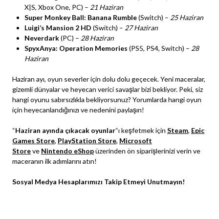
X|S, Xbox One, PC) –
21 Haziran
Super Monkey Ball: Banana Rumble
(Switch) –
25 Haziran
Luigi’s Mansion 2 HD
(Switch) –
27 Haziran
Neverdark
(PC) –
28 Haziran
SpyxAnya: Operation Memories
(PS5, PS4, Switch) –
28
Haziran
Haziran ayı, oyun severler için dolu dolu geçecek. Yeni maceralar,
gizemli dünyalar ve heyecan verici savaşlar bizi bekliyor. Peki, siz
hangi oyunu sabırsızlıkla bekliyorsunuz? Yorumlarda hangi oyun
için heyecanlandığınızı ve nedenini paylaşın!
“
Haziran ayında çıkacak oyunlar
“ı keşfetmek için
Steam
,
Epic
Games Store
,
PlayStation Store
,
Microsoft
Store
ve
Nintendo eShop
üzerinden ön siparişlerinizi verin ve
maceranın ilk adımlarını atın!
Sosyal Medya Hesaplarımızı Takip Etmeyi Unutmayın!
Instagram
X
Facebook