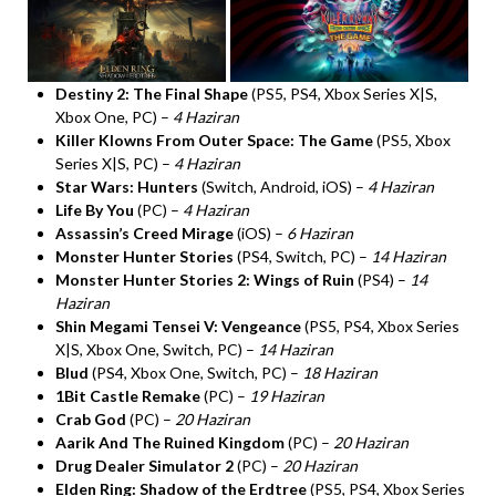
Destiny 2: The Final Shape
(PS5, PS4, Xbox Series X|S,
Xbox One, PC) –
4 Haziran
Killer Klowns From Outer Space: The Game
(PS5, Xbox
Series X|S, PC) –
4 Haziran
Star Wars: Hunters
(Switch, Android, iOS) –
4 Haziran
Life By You
(PC) –
4 Haziran
Assassin’s Creed Mirage
(iOS) –
6 Haziran
Monster Hunter Stories
(PS4, Switch, PC) –
14 Haziran
Monster Hunter Stories 2: Wings of Ruin
(PS4) –
14
Haziran
Shin Megami Tensei V: Vengeance
(PS5, PS4, Xbox Series
X|S, Xbox One, Switch, PC) –
14 Haziran
Blud
(PS4, Xbox One, Switch, PC) –
18 Haziran
1Bit Castle Remake
(PC) –
19 Haziran
Crab God
(PC) –
20 Haziran
Aarik And The Ruined Kingdom
(PC) –
20 Haziran
Drug Dealer Simulator 2
(PC) –
20 Haziran
Elden Ring: Shadow of the Erdtree
(PS5, PS4, Xbox Series