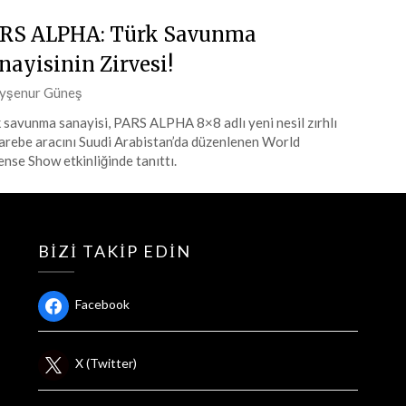
RS ALPHA: Türk Savunma
nayisinin Zirvesi!
ted
yşenur Güneş
 savunma sanayisi, PARS ALPHA 8×8 adlı yeni nesil zırhlı
rebe aracını Suudi Arabistan’da düzenlenen World
at
nse Show etkinliğinde tanıttı.
4
BIZI TAKIP EDIN
Facebook
X (Twitter)