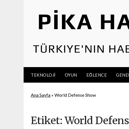
Skip
to
content
TEKNOLOJI
OYUN
EĞLENCE
GENE
Ana Sayfa
»
World Defense Show
Etiket:
World Defen