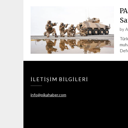
PA
Sa
Pos
by
A
on
Türk
4
muha
Şub
Defe
202
İLETIŞIM BILGILERI
info@pikahaber.com