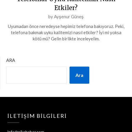
Etkiler?
Posted
by
Ayşenur Güneş
on
Uyumadan önce neredeyse hepimiz telefona bakıyoruz. Peki,
24
telefona bakmak uyku kalitemizi nasıl etkiler? İyi mi yoksa
Ağustos
kötü mü? Gelin birlikte inceleyelim.
2024
ARA
Ara
İLETIŞIM BILGILERI
info@pikahaber.com