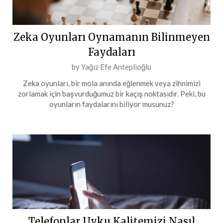
Zeka Oyunları Oynamanın Bilinmeyen
Faydaları
Posted
by
Yağız Efe Anteplioğlu
on
Zeka oyunları, bir mola anında eğlenmek veya zihnimizi
25
zorlamak için başvurduğumuz bir kaçış noktasıdır. Peki, bu
Ağustos
oyunların faydalarını biliyor musunuz?
2024
Telefonlar Uyku Kalitemizi Nasıl