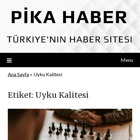
Skip
to
content
Menu
Ana Sayfa
»
Uyku Kalitesi
Etiket:
Uyku Kalitesi