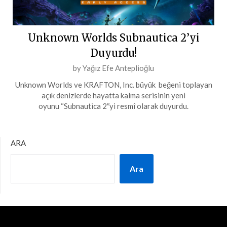
Unknown Worlds Subnautica 2’yi
Duyurdu!
Posted
by
Yağız Efe Anteplioğlu
on
Unknown Worlds ve KRAFTON, Inc. büyük beğeni toplayan
18
açık denizlerde hayatta kalma serisinin yeni
Ekim
oyunu “Subnautica 2″yi resmî olarak duyurdu.
2024
ARA
Ara