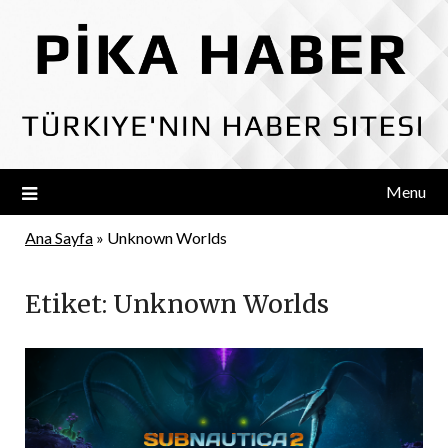
Skip
to
content
Menu
Ana Sayfa
»
Unknown Worlds
Etiket:
Unknown Worlds