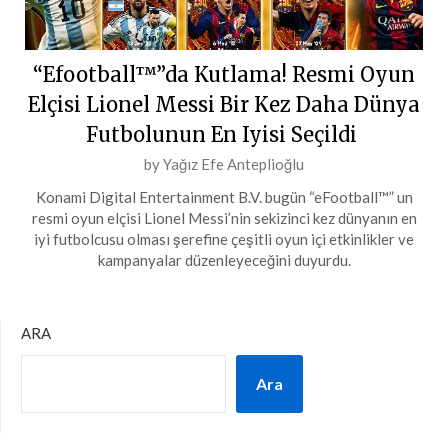
“Efootball™”da Kutlama! Resmi Oyun
Elçisi Lionel Messi Bir Kez Daha Dünya
Futbolunun En Iyisi Seçildi
Posted
by
Yağız Efe Anteplioğlu
on
Konami Digital Entertainment B.V. bugün “eFootball™” un
2
resmi oyun elçisi Lionel Messi’nin sekizinci kez dünyanın en
Kasım
iyi futbolcusu olması şerefine çeşitli oyun içi etkinlikler ve
kampanyalar düzenleyeceğini duyurdu.
2023
ARA
Ara