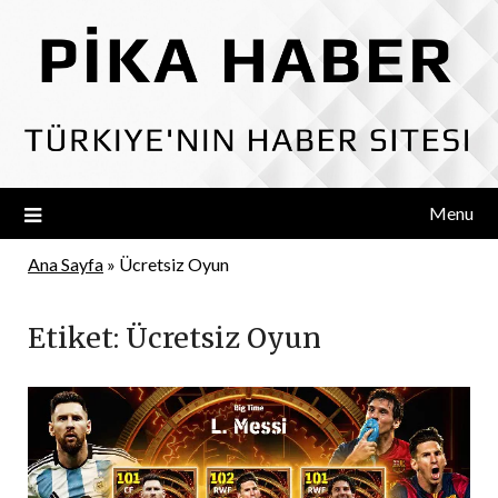
Skip
to
content
Menu
Ana Sayfa
»
Ücretsiz Oyun
Etiket:
Ücretsiz Oyun