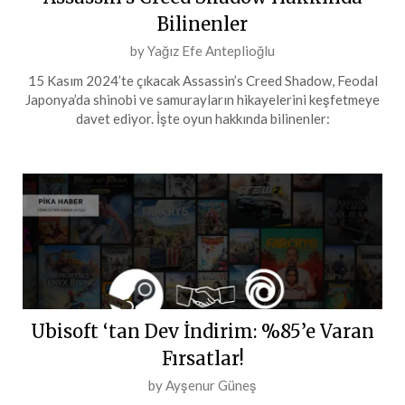
Bilinenler
Posted
by
Yağız Efe Anteplioğlu
on
15 Kasım 2024’te çıkacak Assassin’s Creed Shadow, Feodal
16
Japonya’da shinobi ve samurayların hikayelerini keşfetmeye
Mayıs
davet ediyor. İşte oyun hakkında bilinenler:
2024
Ubisoft ‘tan Dev İndirim: %85’e Varan
Fırsatlar!
Posted
by
Ayşenur Güneş