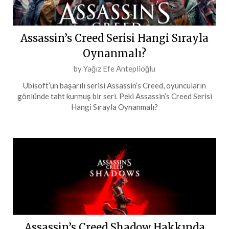
Assassin’s Creed Serisi Hangi Sırayla
Oynanmalı?
Posted
by
Yağız Efe Anteplioğlu
on
Ubisoft’un başarılı serisi Assassin’s Creed, oyuncuların
24
gönlünde taht kurmuş bir seri. Peki Assassin’s Creed Serisi
Mayıs
Hangi Sırayla Oynanmalı?
2024
Assassin’s Creed Shadow Hakkında