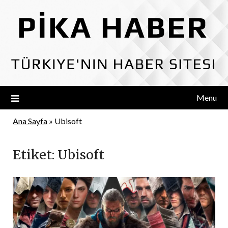
Skip
to
content
Menu
Ana Sayfa
»
Ubisoft
Etiket:
Ubisoft