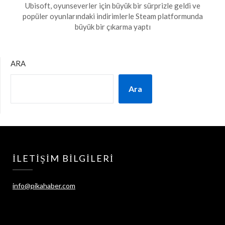
on
Ubisoft, oyunseverler için büyük bir sürprizle geldi ve
20
popüler oyunlarındaki indirimlerle Steam platformunda
Şubat
büyük bir çıkarma yaptı
2024
ARA
Ara
İLETIŞIM BILGILERI
info@pikahaber.com