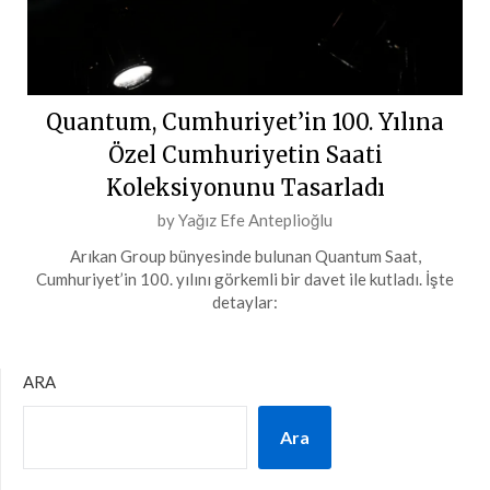
Quantum, Cumhuriyet’in 100. Yılına
Özel Cumhuriyetin Saati
Koleksiyonunu Tasarladı
Posted
by
Yağız Efe Anteplioğlu
on
Arıkan Group bünyesinde bulunan Quantum Saat,
18
Cumhuriyet’in 100. yılını görkemli bir davet ile kutladı. İşte
Ekim
detaylar:
2023
ARA
Ara