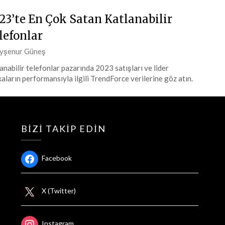
23’te En Çok Satan Katlanabilir
lefonlar
ted
yşenur Güneş
anabilir telefonlar pazarında 2023 satışları ve lider
aların performansıyla ilgili TrendForce verilerine göz atın.
at
4
BIZI TAKIP EDIN
Facebook
X (Twitter)
Instagram