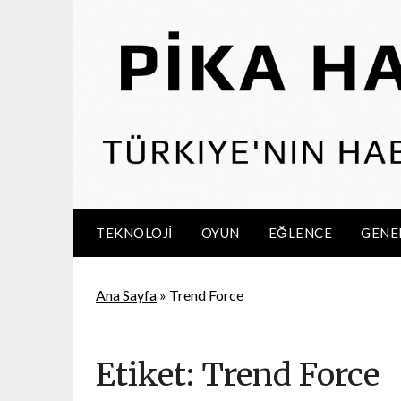
Skip
to
content
TEKNOLOJI
OYUN
EĞLENCE
GENE
Ana Sayfa
»
Trend Force
Etiket:
Trend Force