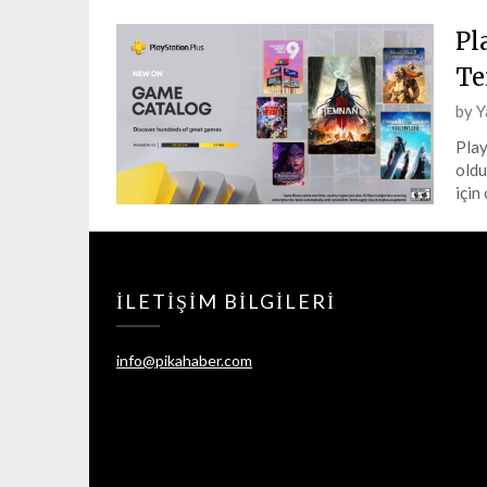
Pl
Te
Pos
by
Y
on
Play
10
oldu
Tem
için
202
İLETIŞIM BILGILERI
info@pikahaber.com