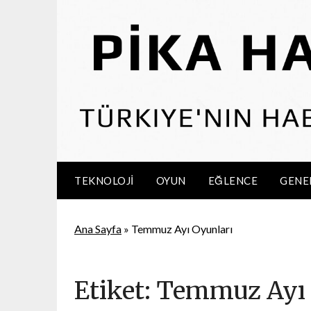
Skip
to
content
TEKNOLOJI
OYUN
EĞLENCE
GENE
Ana Sayfa
»
Temmuz Ayı Oyunları
Etiket:
Temmuz Ayı 