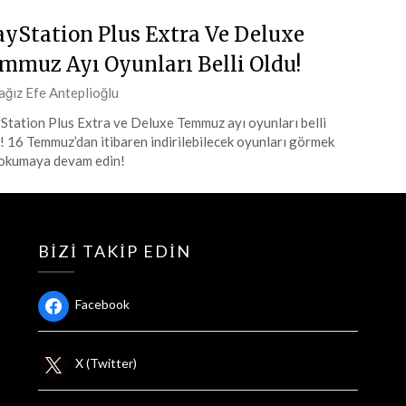
ayStation Plus Extra Ve Deluxe
mmuz Ayı Oyunları Belli Oldu!
ted
ağız Efe Anteplioğlu
Station Plus Extra ve Deluxe Temmuz ayı oyunları belli
! 16 Temmuz’dan itibaren indirilebilecek oyunları görmek
muz
 okumaya devam edin!
4
BIZI TAKIP EDIN
Facebook
X (Twitter)