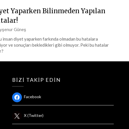
yet Yaparken Bilinmeden Yapılan
talar!
ted
yşenur Güneş
 insan diyet yaparken farkında olmadan bu hatalara
yor ve sonuçları bekledikleri gibi olmuyor. Peki bu hatalar
l
r?
4
BIZI TAKIP EDIN
Facebook
X (Twitter)