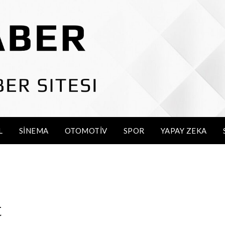
L
SINEMA
OTOMOTIV
SPOR
YAPAY ZEKA
t