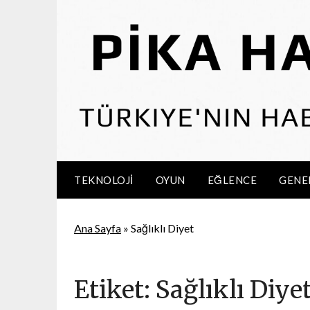
Skip
to
content
TEKNOLOJI
OYUN
EĞLENCE
GENE
Ana Sayfa
»
Sağlıklı Diyet
Etiket:
Sağlıklı Diye