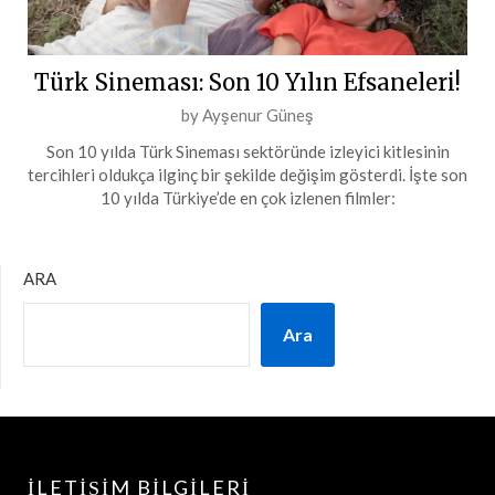
Türk Sineması: Son 10 Yılın Efsaneleri!
Posted
by
Ayşenur Güneş
on
Son 10 yılda Türk Sineması sektöründe izleyici kitlesinin
11
tercihleri oldukça ilginç bir şekilde değişim gösterdi. İşte son
Temmuz
10 yılda Türkiye’de en çok izlenen filmler:
2024
ARA
Ara
İLETIŞIM BILGILERI