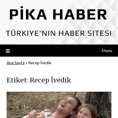
Skip
to
content
Menu
Ana Sayfa
»
Recep İvedik
Etiket:
Recep İvedik