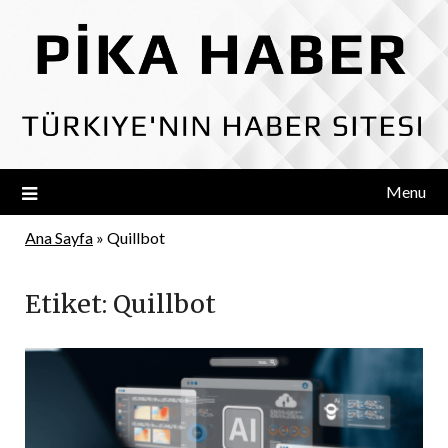
Skip
to
content
Menu
Ana Sayfa
»
Quillbot
Etiket:
Quillbot