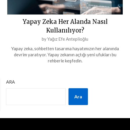
Yapay Zeka Her Alanda Nasıl
Kullanılıyor?
Posted
by
Yağız Efe Anteplioğlu
on
Yapay zeka, sohbetten tasarıma hayatımızın her alanında
19
devrim yaratıyor. Yapay zekanın açtığı yeni ufukları bu
Şubat
rehberle keşfedin.
2024
ARA
Ara