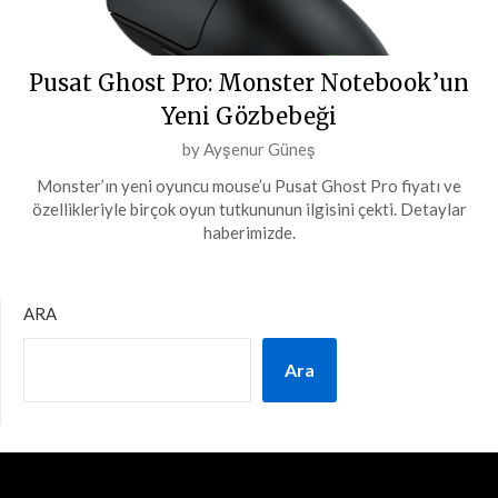
Pusat Ghost Pro: Monster Notebook’un
Yeni Gözbebeği
Posted
by
Ayşenur Güneş
on
Monster’ın yeni oyuncu mouse’u Pusat Ghost Pro fiyatı ve
29
özellikleriyle birçok oyun tutkununun ilgisini çekti. Detaylar
Ağustos
haberimizde.
2024
ARA
Ara