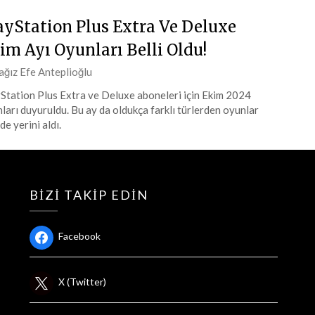
ayStation Plus Extra Ve Deluxe
im Ayı Oyunları Belli Oldu!
ted
ağız Efe Anteplioğlu
Station Plus Extra ve Deluxe aboneleri için Ekim 2024
ları duyuruldu. Bu ay da oldukça farklı türlerden oyunlar
m
de yerini aldı.
4
BIZI TAKIP EDIN
Facebook
X (Twitter)