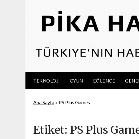
Skip
to
content
TEKNOLOJI
OYUN
EĞLENCE
GENE
Ana Sayfa
»
PS Plus Games
Etiket:
PS Plus Gam