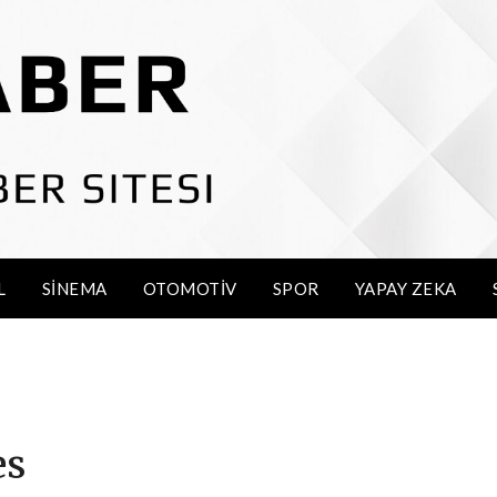
L
SINEMA
OTOMOTIV
SPOR
YAPAY ZEKA
es