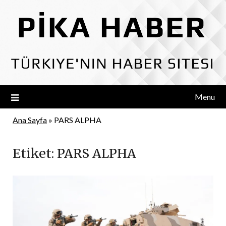
Skip
to
content
Menu
Ana Sayfa
»
PARS ALPHA
Etiket:
PARS ALPHA