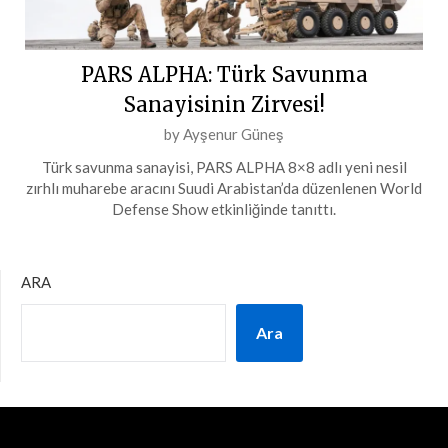
PARS ALPHA: Türk Savunma
Sanayisinin Zirvesi!
Posted
by
Ayşenur Güneş
on
Türk savunma sanayisi, PARS ALPHA 8×8 adlı yeni nesil
4
zırhlı muharebe aracını Suudi Arabistan’da düzenlenen World
Şubat
Defense Show etkinliğinde tanıttı.
2024
ARA
Ara