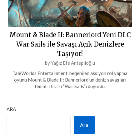
Mount & Blade II: Bannerlord Yeni DLC
War Sails ile Savaşı Açık Denizlere
Taşıyor!
Posted
by
Yağız Efe Anteplioğlu
on
TaleWorlds Entertainment, beğenilen aksiyon rol yapma
21
oyunu Mount & Blade II: Bannerlord’un deniz savaşları
Mart
temalı DLC’si “War Sails”i duyurdu.
2025
ARA
Ara