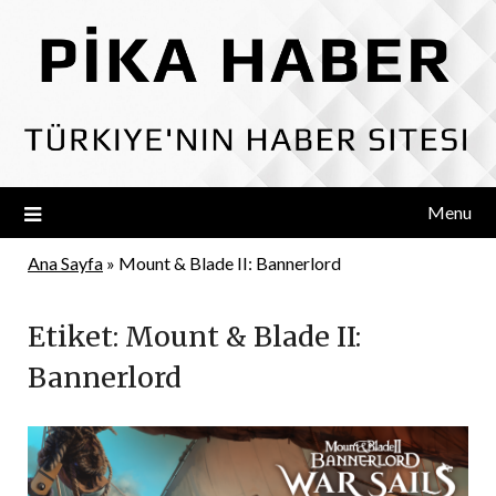
Skip
to
content
Menu
Ana Sayfa
»
Mount & Blade II: Bannerlord
Etiket:
Mount & Blade II:
Bannerlord