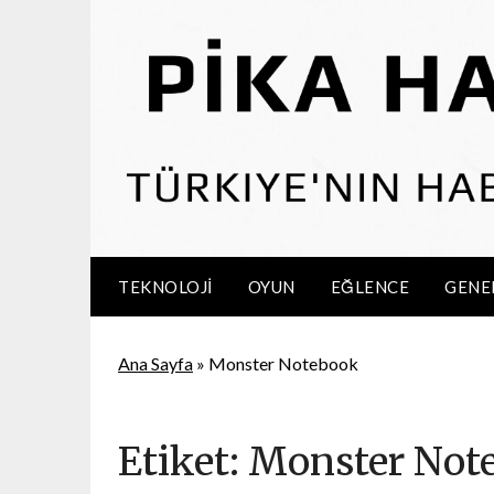
Skip
to
content
TEKNOLOJI
OYUN
EĞLENCE
GENE
Ana Sayfa
»
Monster Notebook
Etiket:
Monster Not