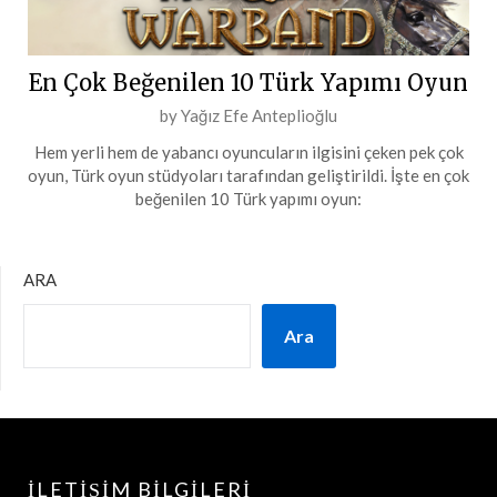
En Çok Beğenilen 10 Türk Yapımı Oyun
Posted
by
Yağız Efe Anteplioğlu
on
Hem yerli hem de yabancı oyuncuların ilgisini çeken pek çok
28
oyun, Türk oyun stüdyoları tarafından geliştirildi. İşte en çok
Şubat
beğenilen 10 Türk yapımı oyun:
2024
ARA
Ara
İLETIŞIM BILGILERI