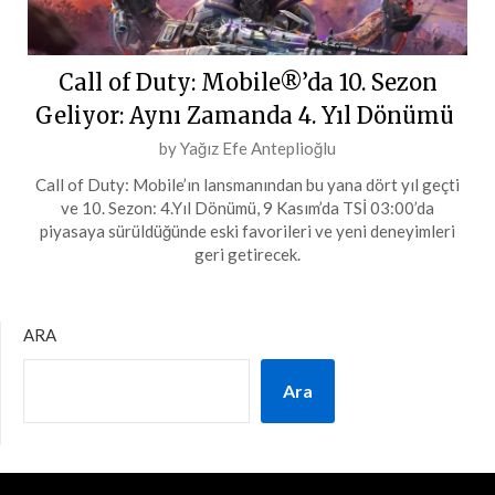
Call of Duty: Mobile®’da 10. Sezon
Geliyor: Aynı Zamanda 4. Yıl Dönümü
Posted
by
Yağız Efe Anteplioğlu
on
Call of Duty: Mobile’ın lansmanından bu yana dört yıl geçti
4
ve 10. Sezon: 4.Yıl Dönümü, 9 Kasım’da TSİ 03:00’da
Kasım
piyasaya sürüldüğünde eski favorileri ve yeni deneyimleri
2023
geri getirecek.
ARA
Ara