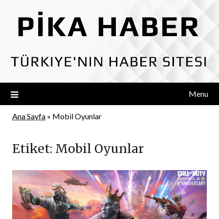
Skip
to
content
Menu
Ana Sayfa
»
Mobil Oyunlar
Etiket:
Mobil Oyunlar