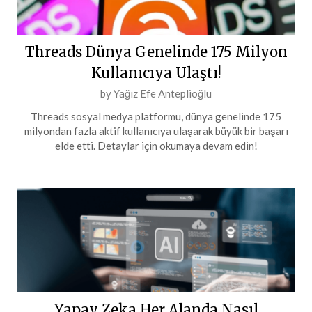
Threads Dünya Genelinde 175 Milyon
Kullanıcıya Ulaştı!
Posted
by
Yağız Efe Anteplioğlu
on
Threads sosyal medya platformu, dünya genelinde 175
4
milyondan fazla aktif kullanıcıya ulaşarak büyük bir başarı
Temmuz
elde etti. Detaylar için okumaya devam edin!
2024
Yapay Zeka Her Alanda Nasıl