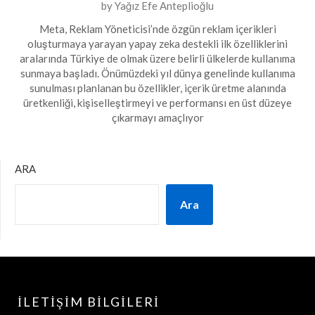
Posted
by
Yağız Efe Anteplioğlu
on
Meta, Reklam Yöneticisi’nde özgün reklam içerikleri
4
oluşturmaya yarayan yapay zeka destekli ilk özelliklerini
Ekim
aralarında Türkiye de olmak üzere belirli ülkelerde kullanıma
sunmaya başladı. Önümüzdeki yıl dünya genelinde kullanıma
2023
sunulması planlanan bu özellikler, içerik üretme alanında
üretkenliği, kişiselleştirmeyi ve performansı en üst düzeye
çıkarmayı amaçlıyor
ARA
Ara
İLETIŞIM BILGILERI