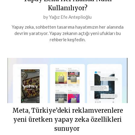
Kullanılıyor?
Posted
by
Yağız Efe Anteplioğlu
on
Yapay zeka, sohbetten tasarıma hayatımızın her alanında
19
devrim yaratıyor. Yapay zekanın açtığı yeni ufukları bu
Şubat
rehberle keşfedin.
2024
Meta, Türkiye’deki reklamverenlere
yeni üretken yapay zeka özellikleri
sunuyor