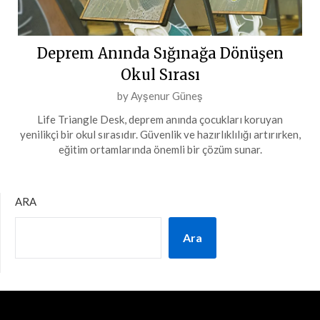
Deprem Anında Sığınağa Dönüşen
Okul Sırası
Posted
by
Ayşenur Güneş
on
Life Triangle Desk, deprem anında çocukları koruyan
5
yenilikçi bir okul sırasıdır. Güvenlik ve hazırlıklılığı artırırken,
Mart
eğitim ortamlarında önemli bir çözüm sunar.
2024
ARA
Ara