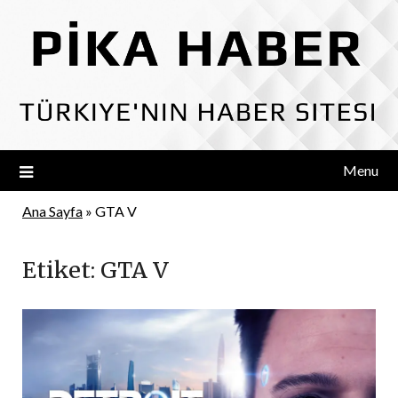
Skip
to
content
Menu
Ana Sayfa
»
GTA V
Etiket:
GTA V