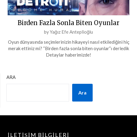
Birden Fazla Sonla Biten Oyunlar
Posted
by
Yağız Efe Anteplioğlu
on
Oyun dünyasında seçimlerinizin hikayeyi nasıl etkilediğini hiç
27
merak ettiniz mi? “Birden fazla sonla biten oyunlar”ı derledik
Temmuz
Detaylar haberimizde!
2024
ARA
Ara
İLETIŞIM BILGILERI