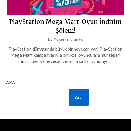
PlayStation Mega Mart: Oyun İndirim
Şöleni!
Posted
by
Ayşenur Güneş
on
PlayStation dünyasında büyük bir heyecan var! PlayStation
2
Mega Mart kampanyasıyla birlikte, oyunculara muhteşem
Mart
indirimler ve heyecan verici fırsatlar sunuluyor
2024
ARA
Ara