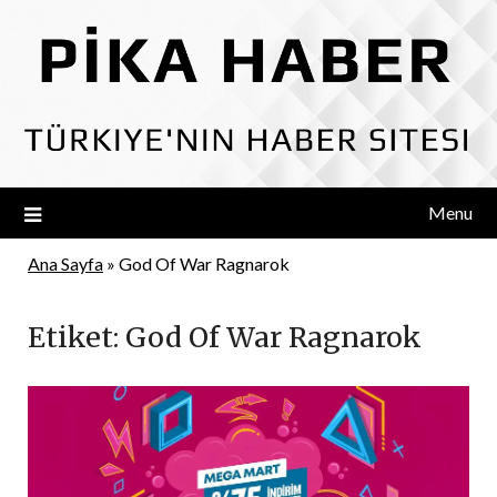
Skip
to
content
Menu
Ana Sayfa
»
God Of War Ragnarok
Etiket:
God Of War Ragnarok