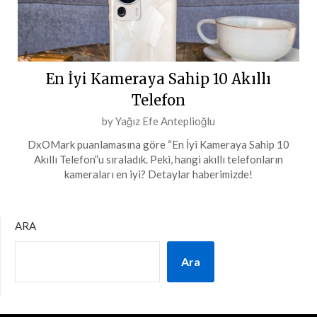
En İyi Kameraya Sahip 10 Akıllı
Telefon
Posted
by
Yağız Efe Anteplioğlu
on
DxOMark puanlamasına göre “En İyi Kameraya Sahip 10
11
Akıllı Telefon”u sıraladık. Peki, hangi akıllı telefonların
Temmuz
kameraları en iyi? Detaylar haberimizde!
2024
ARA
Ara