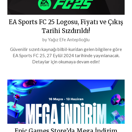
EA Sports FC 25 Logosu, Fiyatı ve Çıkış
Tarihi Sızdırıldı!
Posted
by
Yağız Efe Anteplioğlu
on
Güvenilir sızıntı kaynağı bilbil-kun’dan gelen bilgilere göre
6
EA Sports FC 25, 27 Eylül 2024 tarihinde yayınlanacak.
Temmuz
Detaylar için okumaya devam edin!
2024
Epic Games Store’da Mega İndirim