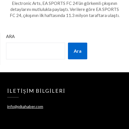
on
Electronic Arts, EA SPORTS FC 24’ün görkemli çıkışının
10
detaylarını mutlulukla paylaştı. Verilere göre EA SPORTS
Ekim
FC 24, çıkışının ilk haftasında 11.3 milyon taraftara ulaştı.
2023
ARA
Ara
İLETIŞIM BILGILERI
info@pikahaber.com