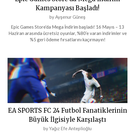
Kampanyası Başladı!
Posted
by
Ayşenur Güneş
on
Epic Games Store’da Mega İndirim başladı! 16 Mayıs – 13
17
Haziran arasında ücretsiz oyunlar, %80’e varan indirimler ve
Mayıs
%5 geri ödeme fırsatlarını kaçırmayın!
2024
EA SPORTS FC 24 Futbol Fanatiklerinin
Büyük İlgisiyle Karşılaştı
Posted
by
Yağız Efe Anteplioğlu