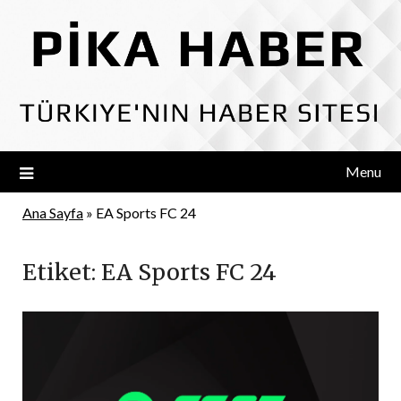
Skip
to
content
Menu
Ana Sayfa
»
EA Sports FC 24
Etiket:
EA Sports FC 24