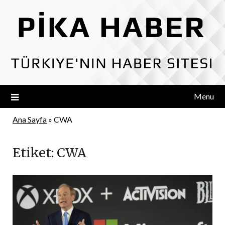
Skip
to
content
Menu
Ana Sayfa
»
CWA
Etiket:
CWA