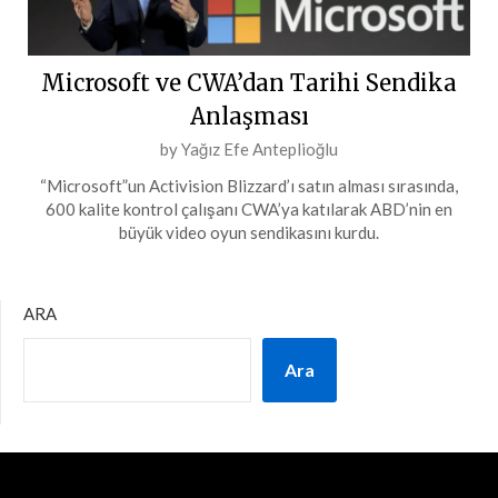
Microsoft ve CWA’dan Tarihi Sendika
Anlaşması
Posted
by
Yağız Efe Anteplioğlu
on
“Microsoft”un Activision Blizzard’ı satın alması sırasında,
9
600 kalite kontrol çalışanı CWA’ya katılarak ABD’nin en
Mart
büyük video oyun sendikasını kurdu.
2024
ARA
Ara