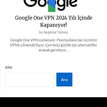
Google One VPN 2024 Yılı İçinde
Kapanıyor!
Posted
by
Ayşenur Güneş
on
Google One VPN sonlanıyor. Pixel kullanıcıları ücretsiz
15
VPN’e yönlendiriliyor. Çevrimiçi gizlilik için alternatifler
Nisan
aramak gerekiyor…
2024
ARA
Ara