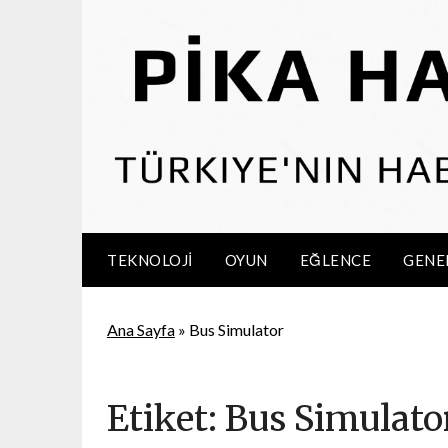
Skip
to
content
TEKNOLOJI
OYUN
EĞLENCE
GENE
Ana Sayfa
»
Bus Simulator
Etiket:
Bus Simulato