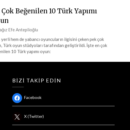
 Çok Beğenilen 10 Türk Yapımı
yun
ted
ağız Efe Anteplioğlu
yerli hem de yabancı oyuncuların ilgisini çeken pek çok
, Türk oyun stüdyoları tarafından geliştirildi. İşte en çok
at
nilen 10 Türk yapımı oyun:
4
BIZI TAKIP EDIN
Facebook
X (Twitter)