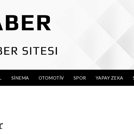
L
SINEMA
OTOMOTIV
SPOR
YAPAY ZEKA
r