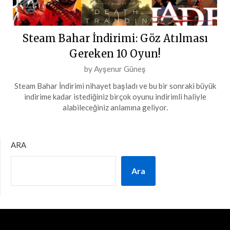
Steam Bahar İndirimi: Göz Atılması
Gereken 10 Oyun!
Posted
by
Ayşenur Güneş
on
Steam Bahar İndirimi nihayet başladı ve bu bir sonraki büyük
16
indirime kadar istediğiniz birçok oyunu indirimli haliyle
Mart
alabileceğiniz anlamına geliyor.
2024
ARA
Ara