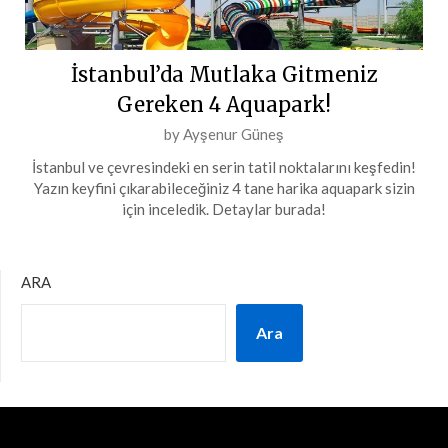
İstanbul’da Mutlaka Gitmeniz
Gereken 4 Aquapark!
Posted
by
Ayşenur Güneş
on
İstanbul ve çevresindeki en serin tatil noktalarını keşfedin!
9
Yazın keyfini çıkarabileceğiniz 4 tane harika aquapark sizin
Temmuz
için inceledik. Detaylar burada!
2024
ARA
Ara