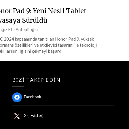
nor Pad 9: Yeni Nesil Tablet
yasaya Sürüldü
ted
ağız Efe Anteplioğlu
2024 kapsamında tanıtılan Honor Pad 9, yüksek
ormans özellikleri ve etkileyici tasarımı ile teknoloji
at
klılarının ilgisini çekmeyi başardı.
4
BIZI TAKIP EDIN
Facebook
X (Twitter)