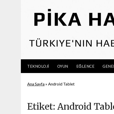
Skip
to
content
TEKNOLOJI
OYUN
EĞLENCE
GENE
Ana Sayfa
»
Android Tablet
Etiket:
Android Tabl