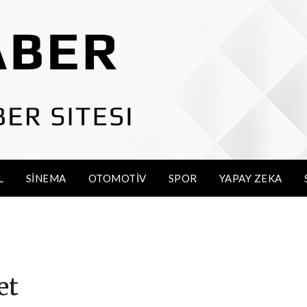
L
SINEMA
OTOMOTIV
SPOR
YAPAY ZEKA
et