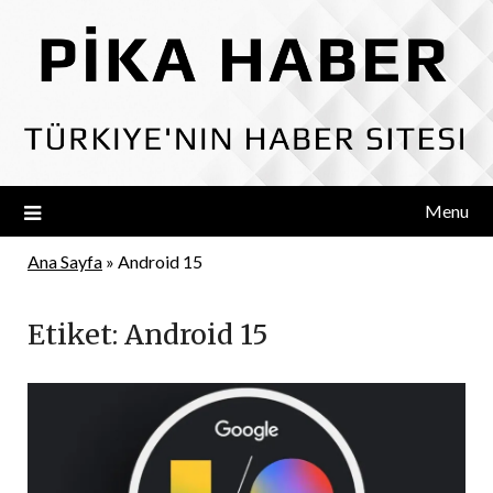
Skip
to
content
Menu
Ana Sayfa
»
Android 15
Etiket:
Android 15