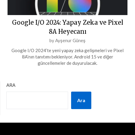
Google I/O 2024: Yapay Zeka ve Pixel
8A Heyecanı
Posted
by
Ayşenur Güneş
on
Google I/O 2024’te yeni yapay zeka gelişmeleri ve Pixel
15
8A’nın tanıtımı bekleniyor. Android 15 ve diğer
Mart
güncellemeler de duyurulacak.
2024
ARA
Ara